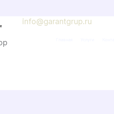
info@garantgrup.ru
е
Главная
Услуги
Конт
ор